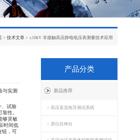
页
>
技术文章
> ±10kV 非接触高压静电电压表测量技术应用
产品分类
验与实测
新品推荐
件、试验
> 高压直流电导测试系统
可靠性。
能够灵敏
> 原位拉伸台
响应时间低
旋钮，可