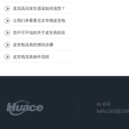
表的应用
直流高压发生器该如何选型？
让我们来看看北京华测皮安电
流表的应用领域
您不可不知的关于皮安表的应
用
皮安电流表的测试步骤
皮安电流表操作流程
邮箱
kefu185@188