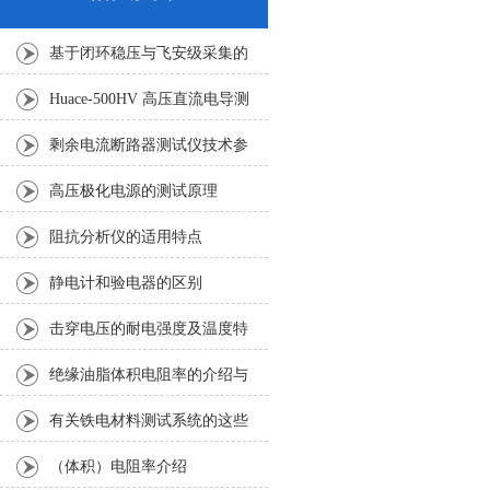
基于闭环稳压与飞安级采集的
绝缘材料直流电导测试系统研
Huace-500HV 高压直流电导测
发与应用
试系统：绝缘材料绝缘性能准
剩余电流断路器测试仪技术参
确表征设备
数
高压极化电源的测试原理
阻抗分析仪的适用特点
静电计和验电器的区别
击穿电压的耐电强度及温度特
性
绝缘油脂体积电阻率的介绍与
测量意义
有关铁电材料测试系统的这些
信息，你了解吗？
（体积）电阻率介绍