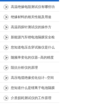
高温绝缘电阻测试仪有哪些功
能特点？
绝缘材料的相关性能及用途
高温四探针测试仪的操作方
法，快来学习下吧
新能源汽车锂电池隔膜安全检
测新手段-50点电极法测试仪
您知道电压击穿试验仪是什么
吗？
随频率变化的仪器--高的精度
4395A型频谱/阻抗分析仪简介
阻抗分析仪的原理
高压电缆绝缘劣化估计--空间
电荷测量系统
您知道什么是锂离子电池隔膜
用电弱点测试仪吗
介质损耗测试仪的工作原理