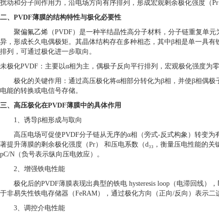
扰动和分子间作用力，沿电场方向有序排列，形成宏观剩余极化强度（P
二、
PVDF薄膜的结构特性与极化必要性
聚偏氟乙烯（
PVDF）是一种半结晶性高分子材料，分子链重复单元为
异，形成长久电偶极矩。其晶体结构存在多种相态，其中β相是单一具有
排列，可通过极化进一步取向。
未极化
PVDF：主要以α相为主，偶极子反向平行排列，宏观极化强度为
极化的关键作用：通过高压极化将
α相部分转化为β相，并使β相偶极
电能的转换或电信号存储。
三、高压极化在
PVDF薄膜中的具体作用
1、
诱导
β相形成与取向
高压电场可促使
PVDF分子链从无序的α相（旁式-反式构象）转变
著提升薄膜的剩余极化强度（Pr） 和压电系数（d₃₃，衡量压电性能的关键参
pC/N（负号表示纵向压电效应）。
2、
增强铁电性能
极化后的
PVDF薄膜表现出典型的铁电 hysteresis loop（
于非易失性铁电存储器（FeRAM），通过极化方向（正向/反向）表示二进
3、
调控介电性能