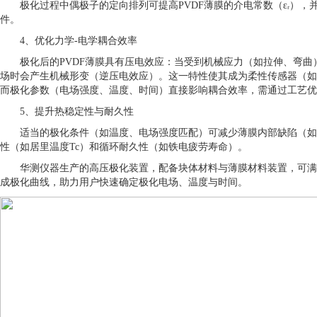
极化过程中偶极子的定向排列可提高
PVDF薄膜的介电常数（εᵣ）
件。
4、
优化力学
-电学耦合效率
极化后的
PVDF薄膜具有压电效应：当受到机械应力（如拉伸、弯
场时会产生机械形变（逆压电效应）。这一特性使其成为柔性传感器（如
而极化参数（电场强度、温度、时间）直接影响耦合效率，需通过工艺优
5、
提升热稳定性与耐久性
适当的极化条件（如温度、电场强度匹配）可减少薄膜内部缺陷（如
性（如居里温度Tc）和循环耐久性（如铁电疲劳寿命）。
华测仪器生产的高压极化装置，配备块体材料与薄膜材料装置，可满
成极化曲线，助力用户快速确定极化电场、温度与时间。