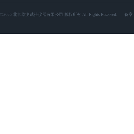
©2026 北京华测试验仪器有限公司 版权所有 All Rights Reserved.
备案