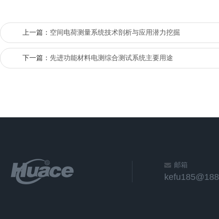
上一篇：
空间电荷测量系统技术剖析与应用潜力挖掘
下一篇：
先进功能材料电测综合测试系统主要用途
邮箱
kefu185@188