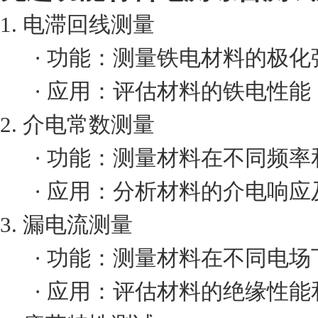
1. 电滞回线测量
·
功能：测量铁电材料的极化
·
应用：评估材料的铁电性能
2. 介电常数测量
·
功能：测量材料在不同频率
·
应用：分析材料的介电响应
3. 漏电流测量
·
功能：测量材料在不同电场
·
应用：评估材料的绝缘性能