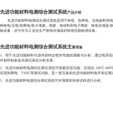
先进功能材料电测综合测试系统
产品介绍
先进功能材料电测综合测试系统是用于铁电、热释电、压电材料和
种铁电
/压电/热释电/电卡薄膜、厚膜、体材料和电子陶瓷、铁电传感器
验设备，还可作为工业化生产铁电存储器的铁电性能检测设备。
先进功能材料电测综合测试系统主
要用途
1、用于先进功能材料与器件的特定电学性能的测量与分析，通过电滞回
件材料制备提供测试表征分析支撑。
2、
先进功能材料电测综合测试系统
可搭载变温功能，实现在
-180℃
实现热释电、TSDC等测试功能。是一套完备的先进功能材料电学表征测
3、先进功能材料电测综合测试系统可对薄膜和块体试样进行分析
。