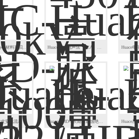
HC-RD-1100热电材料塞贝克系数电阻测试仪
Huace脉冲电声法（PEA）空间电荷测量系统
122皮安电流表
Huace-LHD-4长期耐腐蚀绝缘电阻劣化评价平台