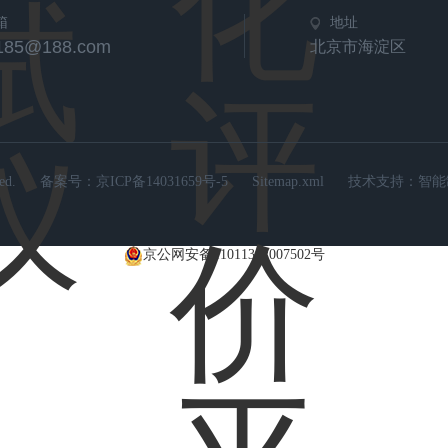
箱
地址
u185@188.com
北京市海淀区
d.
备案号：
京ICP备14031659号-5
Sitemap.xml
技术支持：
智能
京公网安备11011302007502号