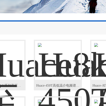
Huace8kV至30kV系列高压直流模块电源
Huace-450T高低温介电频谱测试系统