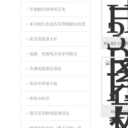
> 非接触式静电电压表
> 多功能任意波高压薄膜极化装置
> 真空晶圆退火炉
> 低频、变频电压击穿试验仪
> 导通电阻测试系统
> 高压功率放大器
> 铁电分析仪
Huace-
> 塞贝克系数电阻测试仪