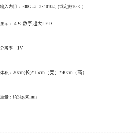
输入内阻：
≥30G Ω =3×1010Ω, (或定做100G）
4 ½ 数字超大LED
显示：
1V
分辨率：
20cm(长)*15cm（宽）*40cm（高）
体积：
3kg80mm
重量：约