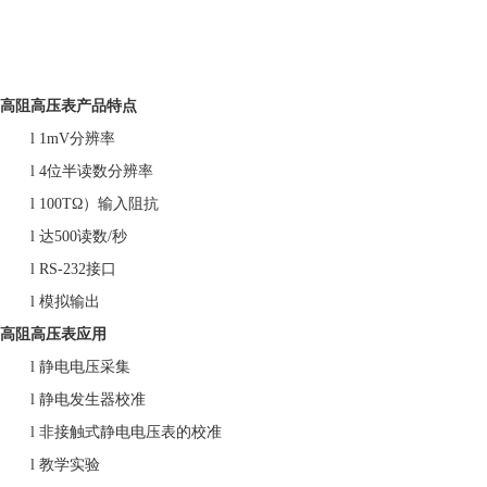
高阻高压表产品特点
l
1mV分辨率
l
4位半读数分辨率
l
100TΩ）输入阻抗
l
达
500读数/秒
l
RS-232接口
l
模拟输出
高阻高压表应用
l
静电电压采集
l
静电发生器校准
l
非接触式静电电压表的校准
l
教学实验