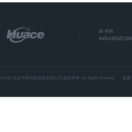
邮箱
kefu185@188
©2026 北京华测试验仪器有限公司 版权所有 All Rights Reserved.
备案