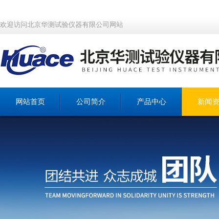
欢迎访问北京华测试验仪器有限公司网站
网站首页
公司简介
产品中心
新闻