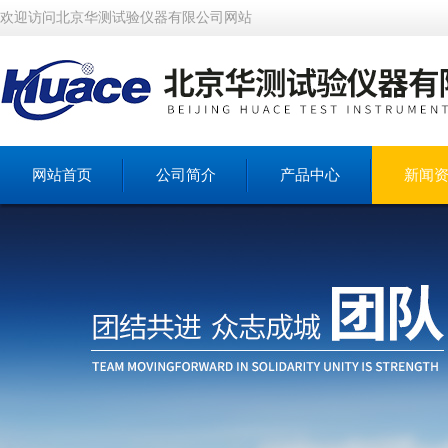
欢迎访问北京华测试验仪器有限公司网站
网站首页
公司简介
产品中心
新闻