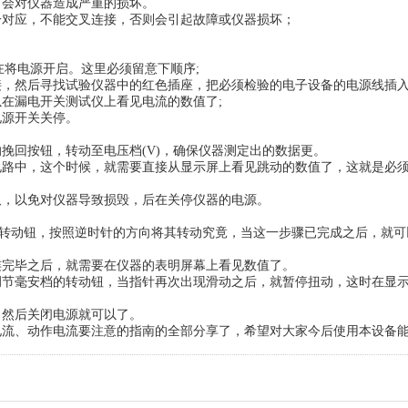
会对仪器造成严重的损坏。
对应，不能交叉连接，否则会引起故障或仪器损坏；
将电源开启。这里必须留意下顺序;
然后寻找试验仪器中的红色插座，把必须检验的电子设备的电源线插
在漏电开关测试仪上看见电流的数值了;
源开关关停。
回按钮，转动至电压档(V)，确保仪器测定出的数据更。
中，这个时候，就需要直接从显示屏上看见跳动的数值了，这就是必
，以免对仪器导致损毁，后在关停仪器的电源。
的转动钮，按照逆时针的方向将其转动究竟，当这一步骤已完成之后，就可
完毕之后，就需要在仪器的表明屏幕上看见数值了。
毫安档的转动钮，当指针再次出现滑动之后，就暂停扭动，这时在显
然后关闭电源就可以了。
、动作电流要注意的指南的全部分享了，希望对大家今后使用本设备