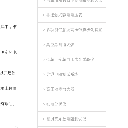
> 高温油浴表面体积电阻率测试仪
> 非接触式静电电压表
入其中，准
> 多功能任意波高压薄膜极化装置
> 真空晶圆退火炉
须测定的电
> 低频、变频电压击穿试验仪
以开启仪
> 导通电阻测试系统
示屏上数值
> 高压功率放大器
能有帮助。
> 铁电分析仪
> 塞贝克系数电阻测试仪