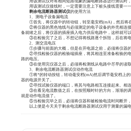
用该测试仪对有相间短路现象的漏电断路器进行测试时，
用该测试仪接线时，一定需要注意上下桩头接线需要一一
剩余电流断路器测试仪
的使用方法
1、测电子设备漏电流
①首先，将仪器中的转动钮，转至毫安档(mA)，然后将在
②将仪器的黑色地线与必须测定的电子设备的外壳相连接，
备就绪之后，将仪器的插座插入电力供应电路中，这样就可以
③在检验完了之后，不想记得将线路逐个拆毁，后在将电
2、测交流电压
①步骤与前面的大概，但是在开电源之前，必须将仪器的挽
②寻找检验仪器的检验端插座，将其相连至准备检验的电路
路的电压。
③在使用完仪器之后，必须将检测线从电路中尽早的读取
3、剩余电流断路器测试仪动作电流
①将*的转动按钮，转动毫安档(mA)然后调节毫安档上
器的电源开关了。
②寻找试验仪器的端口，将其与电路相互连接起来。相连
③在看见电流数值之后，在按照顺时针的方向，渐渐的调节
就是动作电流值了。
⑤当检验完毕之后，必须将仪器和被检验电流时间断开，
以上便是今天关于剩余电流断路器测试仪用于测量的漏电流