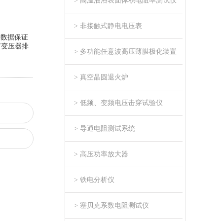
> 高温油浴表面体积电阻率测试仪
> 非接触式静电电压表
集数据保证
有变压器排
> 多功能任意波高压薄膜极化装置
> 真空晶圆退火炉
> 低频、变频电压击穿试验仪
> 导通电阻测试系统
> 高压功率放大器
> 铁电分析仪
> 塞贝克系数电阻测试仪