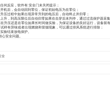
任何反应，软件有:安全门未关闭提示；
开机后，会自动回到零位，保证初始电压为在零位；
升压过程中如果出现异常升到的电压后，自动终止并归零；
上升，到高压限位后自动归零如果在击穿后未判停，通过过流保护器采
实在升压还是在零位如果长时间做实验，为保证设备的良好运行，设备留
，试样有异味或者出现燃烧和冒烟现象，可以通过排风系统进行排除；
实验结束放电保护。
担心安全问题。
安全