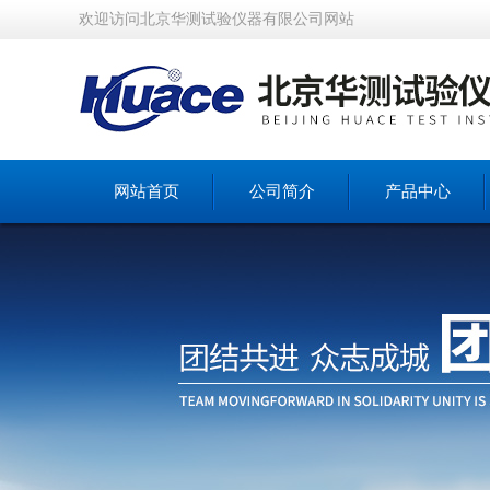
欢迎访问北京华测试验仪器有限公司网站
网站首页
公司简介
产品中心