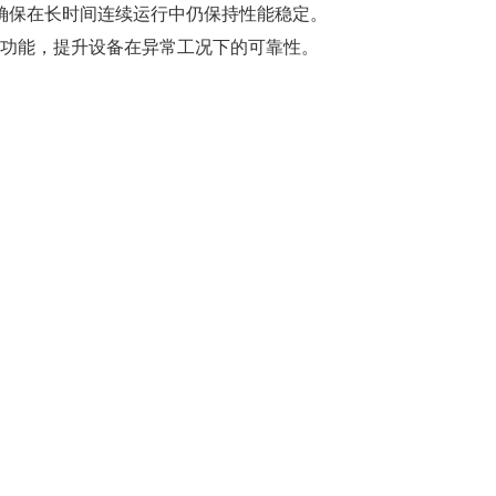
，确保在长时间连续运行中仍保持性能稳定。
保护功能，提升设备在异常工况下的可靠性。