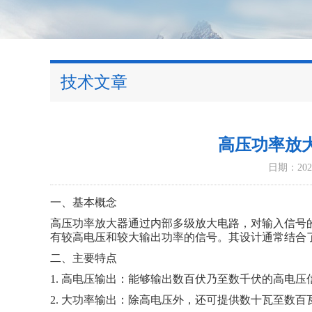
技术文章
高压功率放
日期：2025
一、基本概念
高压功率放大器通过内部多级放大电路，对输入信号
有较高电压和较大输出功率的信号。其设计通常结合
二、主要特点
1. 高电压输出：能够输出数百伏乃至数千伏的高电
2. 大功率输出：除高电压外，还可提供数十瓦至数