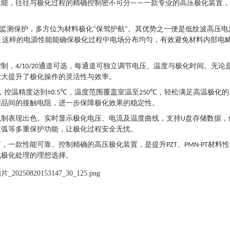
性能，往往与极化过程的精
确
控制密不可分
一款专业的高压极化装置，
——
监测保护，
多方位
为材料极化
保驾护航
。其优势之一便是低纹波高压电
“
"
。这样的电源性能能确保极化过程中电场分布均匀，有效避免材料内部电
控制，
通道可选，每通道可独立调节电压、温度与极化时间。无论
4/10/20
大大提升了极化操作的灵活性与效率。
，控温精度达到
，温度范围覆盖室温至
，轻松满足高温极化的
±0.5℃
250℃
样品间的接触电阻，进一步保障极化效果的稳定性。
机制表现出色。实时显示极化电压、电流及温度曲线，支持
盘存储数据，
U
拉弧等多重保护功能，让极化过程安全无忧。
言，一款性能可靠、控制精
确
的高压极化装置，是提升
、
材料性
PZT
PMN-PT
域极化处理的理想选择。