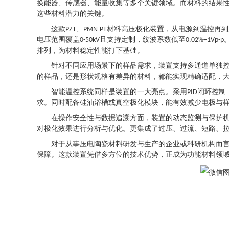
换能器、传感器、能量收集等多个关键领域。而材料的
结果
这些材料潜力的关键。
这款
、
材料高压极化装置，从电源到温控再到
PZT
PMN-PT
电压范围覆盖
且支持定制，纹波系数低至
0-50kV
0.02%+1Vp-p
排列，为材料稳定性能打下基础。
针对不同应用场景下的样品需求，装置支持多通道单独
的样品，还是形状规格有差异的材料，都能实现精
确
适配，
智能温控系统同样是装置的一大亮点。采用
闭环控制
PID
求。同时配备硅油浴槽或真空极化模块，能有效减少电极与
在操作安全性与数据追溯方面，装置的动态监测与保护
对极化效果进行分析与优化。更集成了过压、过流、短路、
对于从事压电陶瓷材料研发与生产的企业或科研机构而
保障。这款装置凭借
多方位
的技术优势，正成为功能材料领