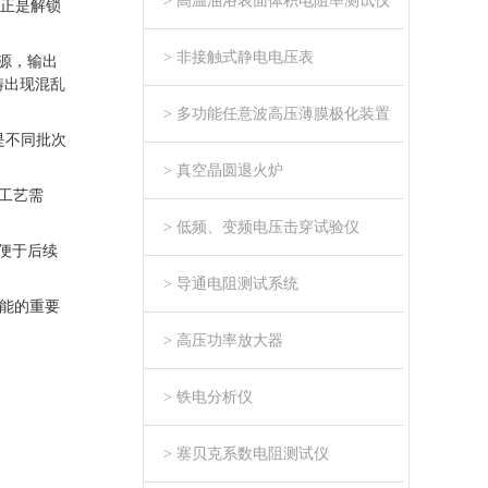
> 高温油浴表面体积电阻率测试仪
正是解锁
> 非接触式静电电压表
源，输出
畴出现混乱
> 多功能任意波高压薄膜极化装置
是不同批次
> 真空晶圆退火炉
工艺需
> 低频、变频电压击穿试验仪
便于后续
> 导通电阻测试系统
能的重要
> 高压功率放大器
> 铁电分析仪
> 塞贝克系数电阻测试仪