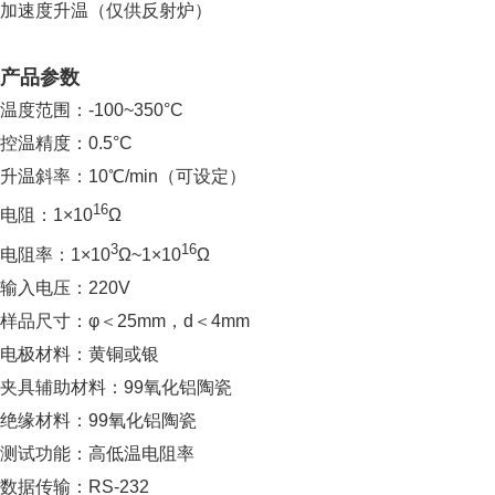
加速度升温（仅供反射炉）
产品参数
温度范围：-100~350°C
控温精度：0.5°C
升温斜率：10℃/min（可设定）
16
电阻：1×10
Ω
3
16
电阻率：1×10
Ω~1×10
Ω
输入电压：220V
样品尺寸：φ＜25mm，d＜4mm
电极材料：黄铜或银
夹具辅助材料：99氧化铝陶瓷
绝缘材料：99氧化铝陶瓷
测试功能：高低温电阻率
数据传输：RS-232