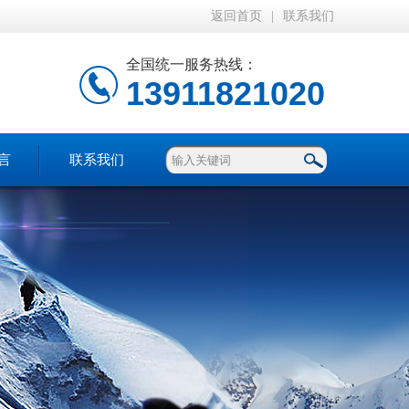
返回首页
|
联系我们
全国统一服务热线：
13911821020
言
联系我们