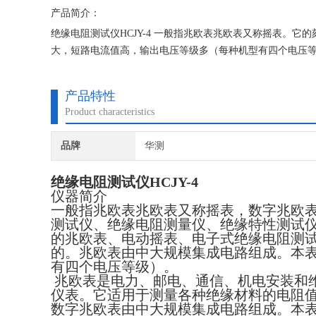
产品简介：
绝缘电阻测试仪HCJY-4 一般指兆欧表兆欧表又称摇表。
大，短路电流值高，输出电压等级多（每种机型有四个电压
产品特性
Product characteristics
品牌
华测
绝缘电阻测试仪HCJY-4
仪器简介
一般指兆欧表兆欧表又称摇表，
数字兆欧
测试仪、绝缘电阻测量仪、绝缘特性测试
的兆欧表、电动摇表、电子式绝缘电阻测
的。兆欧表由中大规模集成电路组成。本
有四个电压等级）。
兆欧表是电力、邮电、通信、机电安装和
仪表。它适用于测量各种绝缘材料的电阻
数字兆欧表由中大规模集成电路组成。本