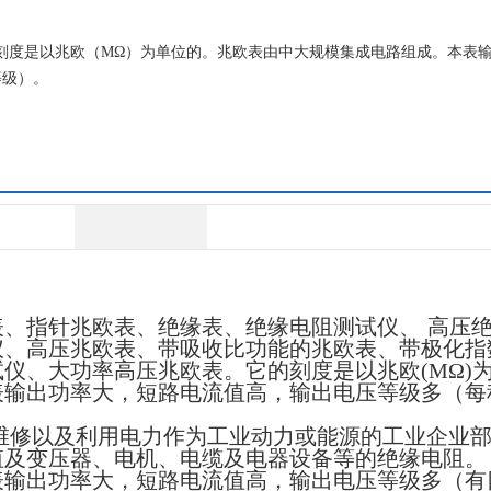
它的刻度是以兆欧（MΩ）为单位的。兆欧表由中大规模集成电路组成。本表
等级）。
表、指针兆欧表、绝缘表、绝缘
电阻
测试仪、 高压
仪、高压兆欧表、带吸收比功能的兆欧表、带极化指
试仪、大功率
高压
兆欧表
。它的刻度是以兆欧(MΩ)
表输出功率大，短路电流值高，输出电压等级多（每
维修以及利用电力作为工业动力或能源的工业企业
值及变压器、电机、电缆及电器设备等的绝缘电阻。
表输出功率大，短路电流值高，输出电压等级多（有