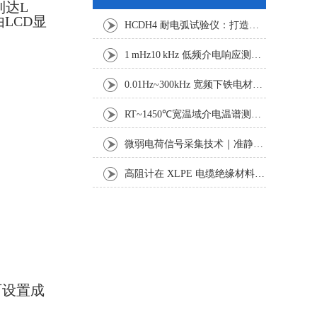
到达L
LCD显
HCDH4 耐电弧试验仪：打造稳定可靠的绝缘电弧测试平台
1 mHz10 kHz 低频介电响应测试：电缆绝缘老化与诊断技术探析
0.01Hz~300kHz 宽频下铁电材料电滞回线与击穿特性测试研究
RT~1450℃宽温域介电温谱测试方案：真空气氛下功能材料电学表征
微弱电荷信号采集技术｜准静态法压电系数准确测试研究
高阻计在 XLPE 电缆绝缘材料体积与表面电阻率测试中的应用研究
可设置成