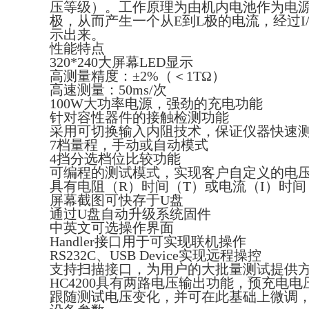
压等级）。工作原理为由机内电池作为电源经
极，从而产生一个从E到L极的电流，经过I
示出来。
性能特点
320*240大屏幕LED显示
高测量精度：±2%（＜1TΩ）
高速测量：50ms/次
100W大功率电源，强劲的充电功能
针对容性器件的接触检测功能
采用可切换输入内阻技术，保证仪器快速
7档量程，手动或自动模式
4挡分选档位比较功能
可编程的测试模式，实现客户自定义的电
具有电阻（R）时间（T）或电流（I）时
屏幕截图可快存于U盘
通过U盘自动升级系统固件
中英文可选操作界面
Handler接口用于可实现联机操作
RS232C、USB Device实现远程操控
支持扫描接口，为用户的大批量测试提供
HC4200具有两路电压输出功能，预充
跟随测试电压变化，并可在此基础上微调