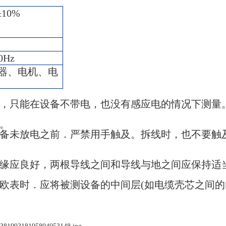
±10%
0Hz
器、电机、电
阻，只能在设备不带电，也没有感应电的情况下测量
开。
设备未放电之前．严禁用手触及。拆线时，也不要触
绝缘应良好，两根导线之间和导线与地之间应保持适
兆欧表时．应将被测设备的中间层(如电缆壳芯之间