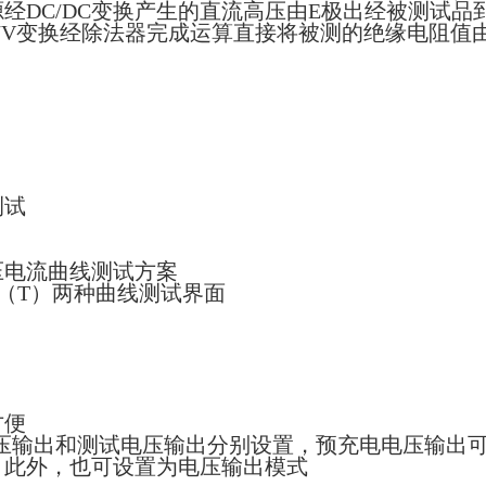
DC/DC变换产生的直流高压由E极出经被测试品
/V变换经除法器完成运算直接将被测的绝缘电阻值由
测试
压电流曲线测试方案
间（T）两种曲线测试界面
方便
电电压输出和测试电压输出分别设置，预充电电压输出
，此外，也可设置为电压输出模式