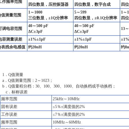
工作频率范围
四位数显，压控振荡器
四位数显，数字合成
四
1～1000
5～599
1～1
Q值测量范围
三位数显，±1Q分辨率
四位数显，±0.1Q分辨率
四位
40～500 pF
40～500 pF
可调电容范围
13～
ΔC±3pF
ΔC±3pF
电容测量误差
±1%±1pF
±1%±1pF
±1%
Q表残余电感值
约20nH
约20nH
约8
1．Q值测量
a．Q值测量范围：2～1023；
b．Q值量程分档：30、100、300、1000、自动换档或手动换档；
c．标称误差
频率范围
25kHz～10MHz
固有误差
≤5％±满度值的2%
工作误差
≤7％±满度值的2%
频率范围
10MHz～60MHz