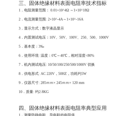
三、固体绝缘材料表面电阻率技术指标
1．电阻测量范围： 0.01×10^4Ω ～1×10^18Ω
2．电流测量范围: 2×10^-4A～1×10^-16A
3．显示方式：数字液晶显示
4．内置测试电压：10V、50V、100V、250、500、1000V
5．基本度：3‰
6．使用环境: 温度：0℃～40℃，相对湿度<80%
7．机内测试电压: 10/50/100/250/500/1000V 切换
8．供电形式: AC 220V，50HZ，功耗约5W
9．仪器尺寸: 285ｍｍ× 245ｍｍ× 120 mm
10．质量: 约2.8KG
四、固体绝缘材料表面电阻率典型应用
1．测量防静电鞋、导电鞋的电阻值