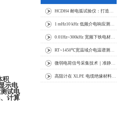
HCDH4 耐电弧试验仪：打造稳定可靠的绝缘电弧测试平台
1 mHz10 kHz 低频介电响应测试：电缆绝缘老化与诊断技术探析
0.01Hz~300kHz 宽频下铁电材料电滞回线与击穿特性测试研究
RT~1450℃宽温域介电温谱测试方案：真空气氛下功能材料电学表征
微弱电荷信号采集技术｜准静态法压电系数准确测试研究
高阻计在 XLPE 电缆绝缘材料体积与表面电阻率测试中的应用研究
体积
显示电
Ａ。测试电
品、计算