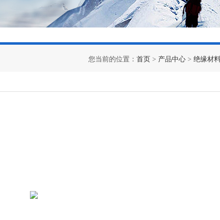
您当前的位置：
首页
>
产品中心
>
绝缘材