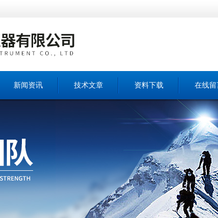
新闻资讯
技术文章
资料下载
在线留