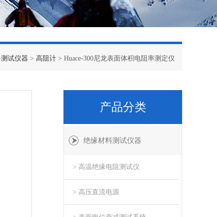
料测试仪器
>
高阻计
> Huace-300尼龙表面体积电阻率测定仪
产品分类
绝缘材料测试仪器
> 高温绝缘电阻测试仪
> 高压直流电源