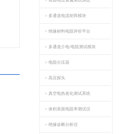
> 表面电位衰减测试系统
> 多通道电流矩阵模块
> 绝缘材料电阻评价平台
> 多通道介电/电阻测试模块
> 电阻分压器
> 高压探头
> 真空电热老化测试系统
> 体积表面电阻率测试仪
> 绝缘诊断分析仪