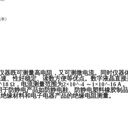
电阻率》
定仪本仪器既可测量高电阻，又可测微电流。同时仪器
迅速、性好稳定、读数方便等优点。数字液晶直接
^18 Ω，电流测量范围为2×10^-4 ～1×10^-16
0V 可调。适用于防静电产品如防静电鞋、防静电塑料橡胶制
及绝缘材料和电子电器产品的绝缘电阻测量。