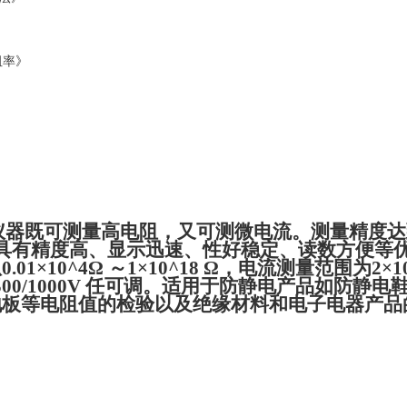
电阻率》
仪器既可测量高电阻，又可测微电流。测量精度达
具有精度高、显示迅速、性好稳定、读数方便等
10^4Ω ～1×10^18 Ω，电流测量范围为2×10^
/250/500/1000V 任可调。适用于防静电产品如防静
地板等电阻值的检验以及绝缘材料和电子电器产品