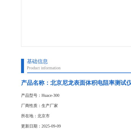
基础信息
Product information
产品名称：
北京尼龙表面体积电阻率测试
产品型号：Huace-300
厂商性质：生产厂家
所在地：北京市
更新日期：2025-09-09