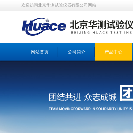
欢迎访问北京华测试验仪器有限公司网站
网站首页
公司简介
产品中心