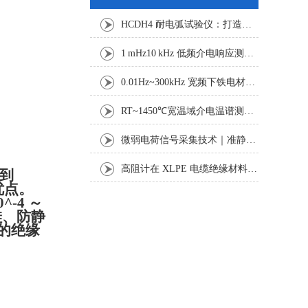
HCDH4 耐电弧试验仪：打造稳定可靠的绝缘电弧测试平台
1 mHz10 kHz 低频介电响应测试：电缆绝缘老化与诊断技术探析
0.01Hz~300kHz 宽频下铁电材料电滞回线与击穿特性测试研究
RT~1450℃宽温域介电温谱测试方案：真空气氛下功能材料电学表征
微弱电荷信号采集技术｜准静态法压电系数准确测试研究
高阻计在 XLPE 电缆绝缘材料体积与表面电阻率测试中的应用研究
到
优点。
-4 ～
电鞋、防静
的绝缘