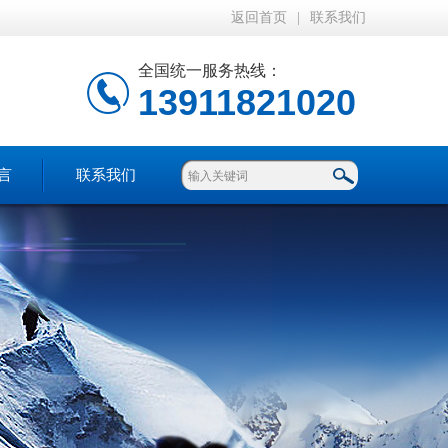
返回首页
|
联系我们
全国统一服务热线：
13911821020
言
联系我们