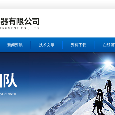
新闻资讯
技术文章
资料下载
在线留