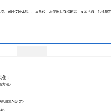
电流。同时仪器体积小、重量轻、本仪器具有精度高、显示迅速、信好稳
标准：
试验方法》
散性能电阻率的测定》
方法》