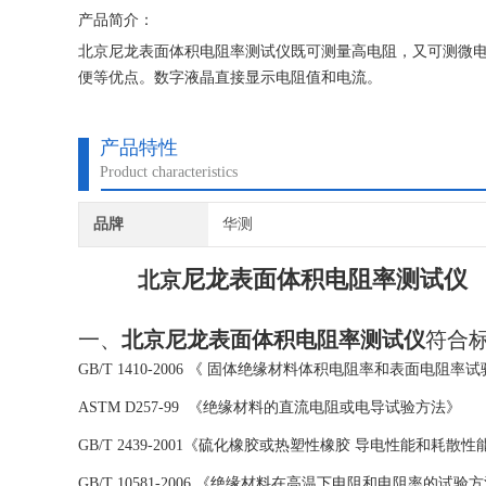
产品简介：
北京尼龙表面体积电阻率测试仪既可测量高电阻，又可测微
便等优点。数字液晶直接显示电阻值和电流。
产品特性
Product characteristics
品牌
华测
尼龙表面体积电阻率测试仪
北京
一、
北京尼龙表面体积电阻率测试仪
符合
GB/T 1410-2006 《 固体绝缘材料体积电阻率和表面电阻率
ASTM D257-99 《绝缘材料的直流电阻或电导试验方法》
GB/T 2439-2001《硫化橡胶或热塑性橡胶 导电性能和耗
GB/T 10581-2006 《绝缘材料在高温下电阻和电阻率的试验