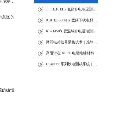
屏显示，
1 mHz10 kHz 低频介电响应测试：电缆绝缘老化与诊断技术探析
示意图的
0.01Hz~300kHz 宽频下铁电材料电滞回线与击穿特性测试研究
RT~1450℃宽温域介电温谱测试方案：真空气氛下功能材料电学表征
微弱电荷信号采集技术｜准静态法压电系数准确测试研究
高阻计在 XLPE 电缆绝缘材料体积与表面电阻率测试中的应用研究
Huace FE系列铁电测试系统｜功能铁电材料表征设备
值的缓慢