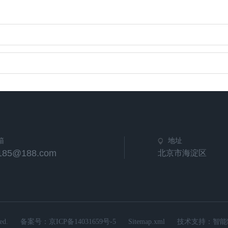
箱
地址
u185@188.com
北京市海淀区
d.
备案号：
京ICP备14031659号-5
Sitemap.xml
技术支持：
智能