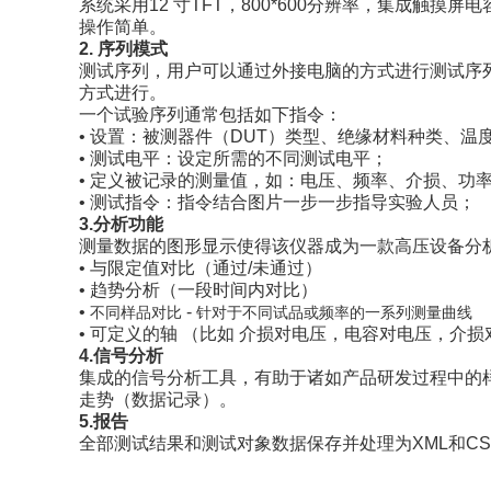
系统采用12 寸TFT，800*600分辨率，集成触
操作简单。
2. 序列模式
测试序列，用户可以通过外接电脑的方式进行测试序
方式进行。
一个试验序列通常包括如下指令：
• 设置：被测器件（DUT）类型、绝缘材料种类、温
• 测试电平：设定所需的不同测试电平；
• 定义被记录的测量值，如：电压、频率、介损、功
• 测试指令：指令结合图片一步一步指导实验人员；
3.分析功能
测量数据的图形显示使得该仪器成为一款高压设备分
•
与限定值对比（通过/未通过）
•
趋势分析（一段时间内对比）
•
-
不同样品对比
针对于不同试品或频率的一系列测量曲线
•
可定义的轴 （比如 介损对电压，电容对电压，介损
4.信号分析
集成的信号分析工具，有助于诸如产品研发过程中的
走势（数据记录）。
5.报告
全部测试结果和测试对象数据保存并处理为XML和C