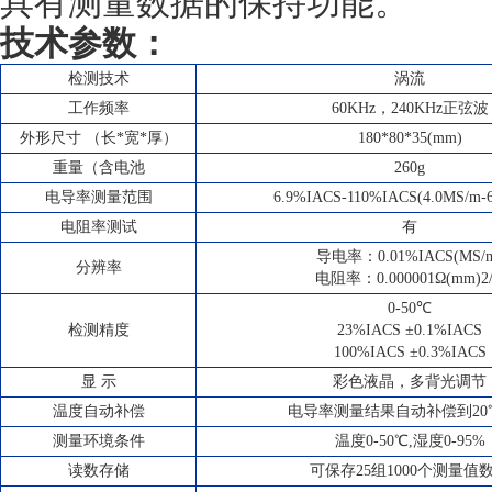
具有测量数据的保持功能。
技术参数：
检测技术
涡流
工作频率
60KHz，240KHz正弦波
外形尺寸 （长*宽*厚）
180*80*35(mm)
重量（含电池
260g
电导率测量范围
6.9%IACS-110%IACS(4.0MS/m-
电阻率测试
有
导电率：0.01%IACS(MS/
分辨率
电阻率：0.000001Ω(mm)2
0-50℃
检测精度
23%IACS ±0.1%IACS
100%IACS ±0.3%IACS
显 示
彩色液晶，多背光调节
温度自动补偿
电导率测量结果自动补偿到20
测量环境条件
温度0-50℃,湿度0-95%
读数存储
可保存25组1000个测量值