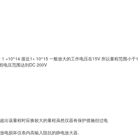
 1 ×10^14 接近1× 10^15 一般放大的工作电压在15V 所
以量程范围小于1
程电压范围达到DC 200V
超出该量程时应换较大的量程虽然仪器有保护措施但过电
放电损坏仪表内高输入阻抗的静电放大器
.