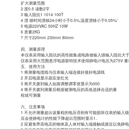
扩大测量范围
2 度0.5 读数2字
3 输入阻抗1 1014 100T
4 漂 移时间漂移24小时小于0.5%;温度漂移小于0.05%/
5 电源220VAC 50HZ 10W
6 质量2KG
7 尺寸220mm 230mm 80mm
四、测量原理
本仪表采用输入阻抗的高性能集成电路做输入级输入阻抗
大于
仪表采用大范围悬浮电源获特技术
使得静电计电压为275V 量
五、使用方法
1 将测量电缆线与仪表输入端连接好接好电源线
2 开启电源显示器应发红光
3 将开关拨到输入短路调整调零使显示为000
4 将开关拨到测量后根据被测电压的高低选择合适的量
程就可测量
六、注意事项
1 不允许测量超出该量程的电压否则有可能损坏仪表的输入
级
压会使静电计的性能下降超出范围时显示1
.
2 应避免带高电压的物体及人体对输入端接触或接近以免静
电