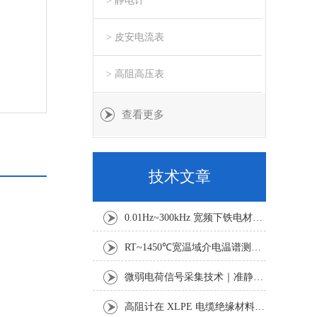
> 静电计
> 皮安电流表
> 高阻高压表
查看更多
技术文章
0.01Hz~300kHz 宽频下铁电材料电滞回线与击穿特性测试研究
RT~1450℃宽温域介电温谱测试方案：真空气氛下功能材料电学表征
微弱电荷信号采集技术｜准静态法压电系数准确测试研究
高阻计在 XLPE 电缆绝缘材料体积与表面电阻率测试中的应用研究