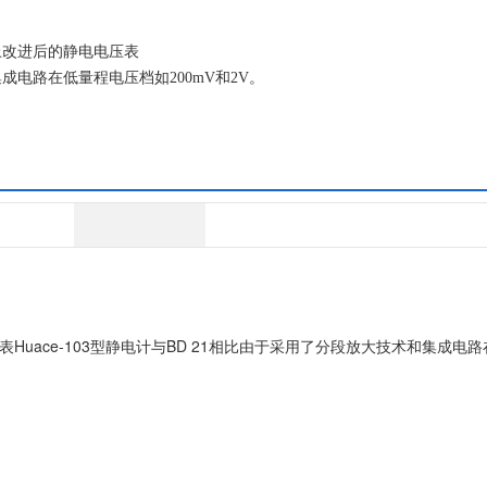
础上改进后的静电电压表
和集成电路在低量程电压档如200mV和2V。
Huace-103型静电计与BD 21相比由于采用了分段放大技术和集成电