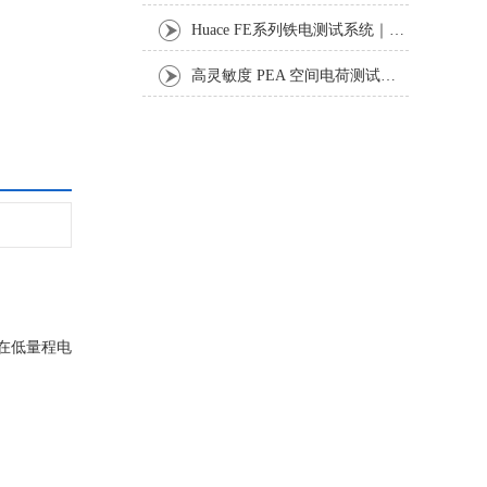
Huace FE系列铁电测试系统｜功能铁电材料表征设备
高灵敏度 PEA 空间电荷测试：还原直流电缆真实高温运行电荷行为
路在低量程电