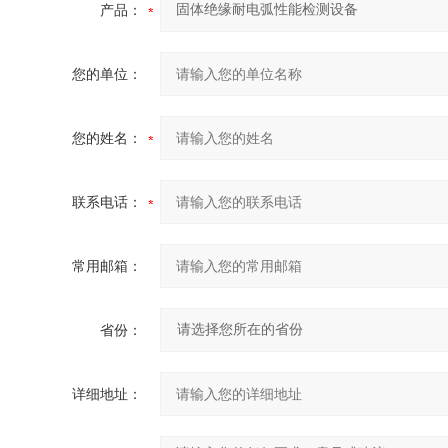
产品：
您的单位：
您的姓名：
联系电话：
常用邮箱：
省份：
详细地址：