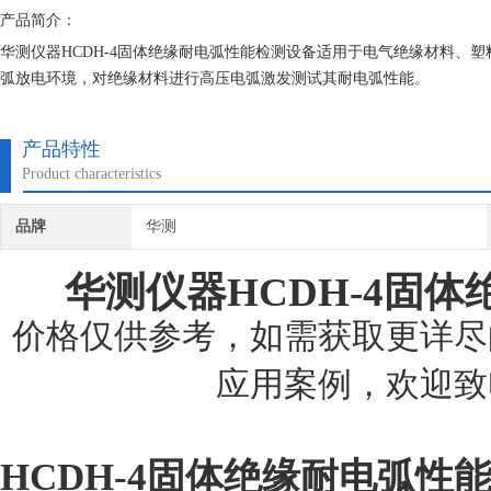
产品简介：
华测仪器HCDH-4固体绝缘耐电弧性能检测设备适用于电气绝缘材料、
弧放电环境，对绝缘材料进行高压电弧激发测试其耐电弧性能。
产品特性
Product characteristics
品牌
华测
华测仪器HCDH-4
固体
价格仅供参考，如需获取更详尽
应用案例，欢迎致
HCDH-4
固体绝缘耐电弧性