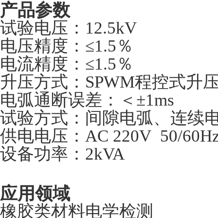
产品参数
试验电压：12.5kV
电压精度：≤1.5％
电流精度：≤1.5％
升压方式：SPWM程控式升
电弧通断误差：＜±1ms
试验方式：间隙电弧、连续
供电电压：AC 220V 50/60H
设备功率：2kVA
应用领域
橡胶类材料电学检测