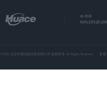
邮箱
kefu185@188
©2026 北京华测试验仪器有限公司 版权所有 All Rights Reserved.
备案