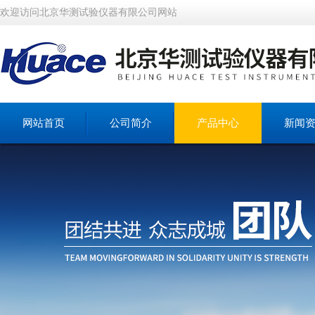
欢迎访问北京华测试验仪器有限公司网站
网站首页
公司简介
产品中心
新闻