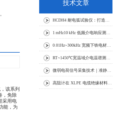
技术文章
试。
HCDH4 耐电弧试验仪：打造稳定可靠的绝缘电弧测试平台
1 mHz10 kHz 低频介电响应测试：电缆绝缘老化与诊断技术探析
0.01Hz~300kHz 宽频下铁电材料电滞回线与击穿特性测试研究
RT~1450℃宽温域介电温谱测试方案：真空气氛下功能材料电学表征
微弱电荷信号采集技术｜准静态法压电系数准确测试研究
高阻计在 XLPE 电缆绝缘材料体积与表面电阻率测试中的应用研究
试，该系列
卷，免除
程采用电
功能，为