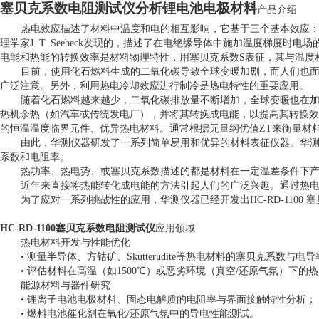
塞贝克系数电阻测试仪
分析
锂电池电极材料
产品介绍
热电效应描述了材料中温度和电的相互影响，它基于三个基本效应
理学家J. T. Seebeck发现的，描述了在电绝缘导体中施加温度梯
电能和热能的转换效率是材料物理特性，用塞贝克系数S表征，其与温度
目前，使用化石燃料生成的二氧化碳导致全球变暖加剧，而人们也
广泛注意。另外，利用热电冷却效应进行制冷是热电特性的重要应用。
随着化石燃料越来越少，二氧化碳排放量不断增加，全球变暖也在
热机余热（如汽车或传统发电厂），并将其转换成电能，以提高其转换效
的恒温温度临界元件、优异热电材料。通常根据无量纲优值ZT来衡量材
由此，华测仪器研发了一系列简单易用和优异的材料表征仪器。华
系数和电阻率。
热功率、热电势、或塞贝克系数描述的都是材料在一定温差条件下
近年来直接将热能转化成电能的方法引起人们的广泛兴趣。通过热
为了应对一系列挑战性的应用，华测仪器已经开发出
HC-RD-11
HC-RD-1100
塞贝克系数电阻测试仪
应用领域
热电材料开发与性能优化
• 测量半导体、方钴矿、Skutterudite等热电材料的
塞
贝克系数与电导
• 评估材料在高温（如1500℃）或恶劣环境（真空/还原气氛）下的
能源材料与器件研究
• 锂离子电池电极材料、固态电解质的电阻率与界面接触特性分析；
• 燃料电池催化剂在氧化/还原气氛中的导电性能测试。