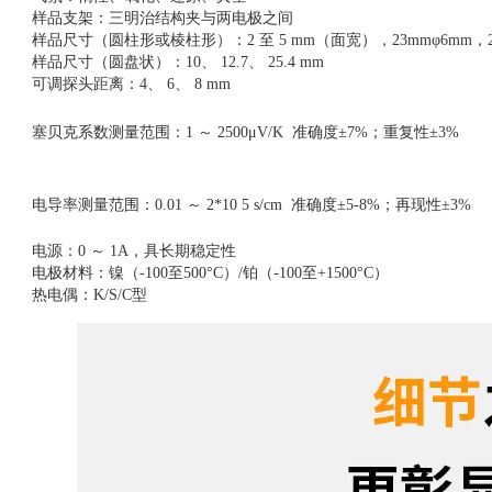
样品
支架：
三明治结构夹与两电极之间
样品尺寸（圆柱形或棱柱形）
：
2 至 5 mm（面宽），23mmφ6mm，
样品尺寸（圆盘状）
：
10、 12.7、 25.4 mm
可调探头距
离：
4、 6、 8 mm
塞
贝克系数测量范围
：
1 ～ 2500μV/K
准确度
±7%；重复性±3%
电导率测量范围
：
0.01 ～ 2*10 5 s/cm
准确度
±5-8%；再现性±3%
电源
：
0 ～ 1A，具长期稳定性
电极材料
：
镍（
-100至500°C）/铂（-100至+1500°C）
热电偶
：
K/S/C型