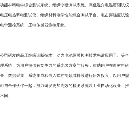
功能材料电学综合测试系统、绝缘诊断测试系统、高低温介电温谱测试仪
电压电热释电测试仪、绝缘材料电学性能综合测试平台、电击穿强度试验
电学测控系统、压电传感器测控系统。
公司研发的高压绝缘诊断技术、动力电池隔膜检测技术先后应用于、等企
理系统，为用户提供有竞争力的系统级方案与服务，帮助用户在新材料研
备、数据采集、系统集成和嵌入式控制领域持续进行研发投入，以用户需
司与合作伙伴一起，努力研发更加高效的检测系统以工业自动化设备，推
不同。