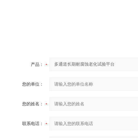
产品：
您的单位：
您的姓名：
联系电话：