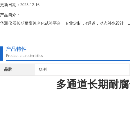
更新日期：2025-12-16
产品简介：
华测仪器长期耐腐蚀老化试验平台，专业定制，4通道，动态补水设计，
产品特性
Product characteristics
品牌
华测
多通道长期耐腐