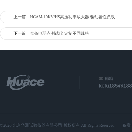
上一篇：
HCAM-10KV/HS高压功率放大器 驱动容性负载
下一篇：
窄条电弱点测试仪 定制不同规格
邮箱
kefu185@188
©2026 北京华测试验仪器有限公司 版权所有 All Rights Reserved.
备案