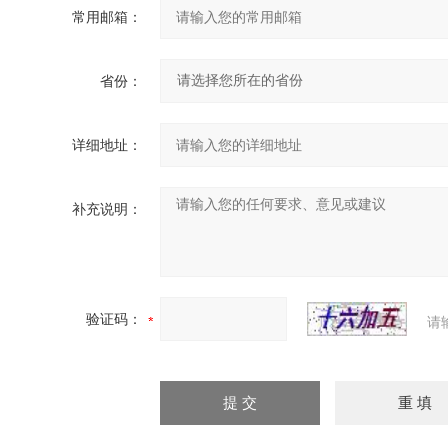
常用邮箱：
省份：
详细地址：
补充说明：
验证码：
请