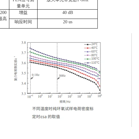
量单元
200
增益
40 dB
最高
响应时间
20 us