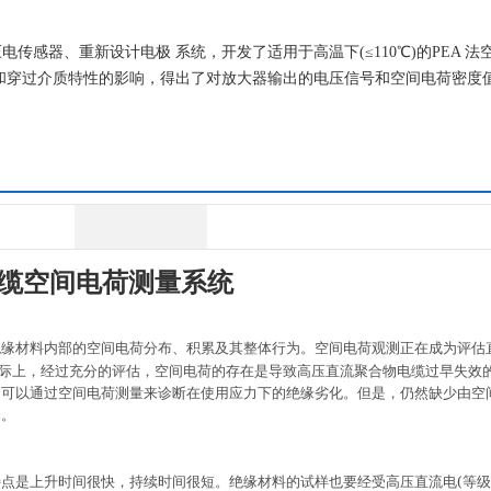
感器、重新设计电极 系统，开发了适用于高温下(≤110℃)的PEA 法
和穿过介质特性的影响，得出了对放大器输出的电压信号和空间电荷密度
缆空间电荷测量系统
绝缘材料内部的空间电荷分布、积累及其整体行为。空间电荷观测正在成为评估
际上，经过充分的评估，空间电荷的存在是导致高压直流聚合物电缆过早失效
明可以通过空间电荷测量来诊断在使用应力下的绝缘劣化。但是，仍然缺少由空
释。
(
特点是上升时间很快，持续时间很短。绝缘材料的试样也要经受高压直流电
等级