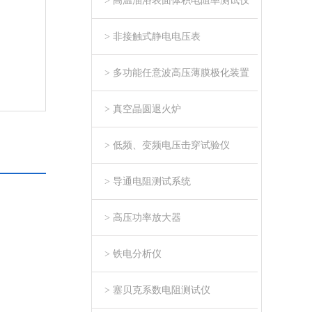
> 高温油浴表面体积电阻率测试仪
> 非接触式静电电压表
> 多功能任意波高压薄膜极化装置
> 真空晶圆退火炉
> 低频、变频电压击穿试验仪
> 导通电阻测试系统
> 高压功率放大器
> 铁电分析仪
> 塞贝克系数电阻测试仪