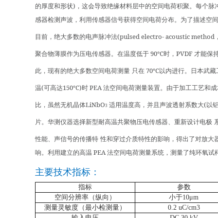
)
的厚度和形状
，这会导致绝缘材料层中的空间电荷积聚。每个脉
感器检测声波，利用传感器信号获得空间电荷分布。为了描述空
(pulsed electro- acoustic method
目前，绝大多数的电声脉冲法
90℃
PVDF
聚合物薄膜作为压电传感器。在温度低于
时，
才能保
70℃
此，现有的绝大多数空间电荷测量
只在
以内进行。日本武藏
(
150℃)
PEA
温
可高达
时
法空间电荷测量装置。由于加工工艺和成
LiNbO
(
比，虽然无机晶体
适用温度高，并且声波透射系数大
以
3
片。华测仪器选择新型耐高温共聚物压电传感器、重新设计电极
性能、声信号的传播特
性和穿过介质特性的影响，得出了对放大
PEA
响。利用建立的高温
法空间电荷测量系统，测量了纯环氧试
主要技术指标：
指标
参数
空间分辨率（纵向）
小
于
10
μm
测量灵敏度（最小检测量）
0.2 uC/cm3
输
入电压
DC 30 kV