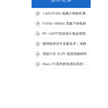
1 mHz10 kHz 低频介电响应测试：电缆绝缘老化与诊断技术探析
0.01Hz~300kHz 宽频下铁电材料电滞回线与击穿特性测试研究
RT~1450℃宽温域介电温谱测试方案：真空气氛下功能材料电学表征
微弱电荷信号采集技术｜准静态法压电系数准确测试研究
高阻计在 XLPE 电缆绝缘材料体积与表面电阻率测试中的应用研究
Huace FE系列铁电测试系统｜功能铁电材料表征设备