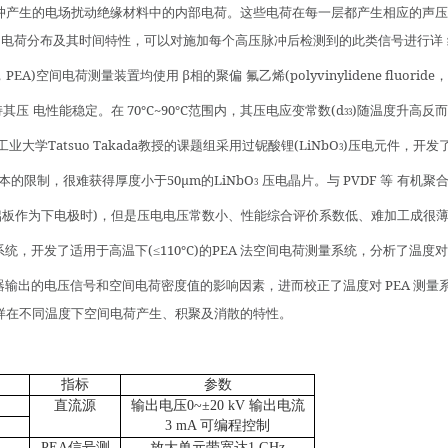
冲产生的电场扰动绝缘材料中的内部电荷。这些电荷在每一层都产生相应的声压
间电荷分布及其时间特性，可以对施加每个高压脉冲后检测到的此类信号进行详
PEA)
β
(polyvinylidene ﬂuoride
，
空间电荷测量装置均使用
相的聚偏
氟乙烯
，
70℃~90℃
(d
)
持其压
电性能稳定。在
范围内，其压电应变常数
随温度升高反而
33
Tatsuo Takada
(LiNbO
)
工业大学
教授的课题组采用过铌酸锂
压电元件，开发
3
50μm
LiNbO
PVDF
本的限制，很难获得厚度小于
的
压电晶片。与
等
有机聚
3
)
铝板作为下电极时
，但是压电电压常数小、性能综合评价系数低、难加工成很
(≤110℃)
PEA
系统，开发了适用于高温下
的
法空间电荷测量系统，分析了温度对
PEA
器输出的电压信号和空间电荷密度值的影响因素，进而校正了温度对
测量
样在不同温度下空间电荷产生、积聚及消散的特性。
指标
参数
直流
源
输出电压
0~±20 kV 输出电流
3 mA 可编程控制
PEA信号测
放大单元带宽达
1 GHz