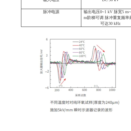
脉
冲电源
输出电压
0~1 kV 脉宽5 ns~
ns阶梯可调 脉冲重复频率
可达30 kHz