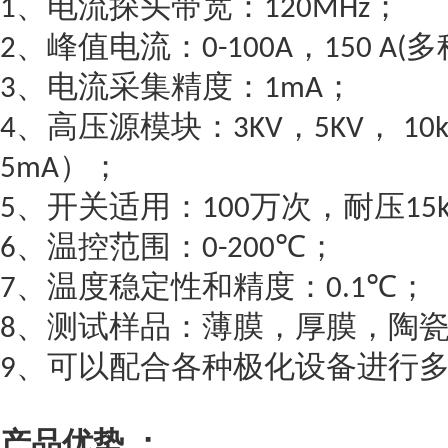
、电流探头带宽：
；
1
120MHz
、峰值电流：
，
多
2
0-100A
150 A(
、电流采集精度：
；
3
1mA
、高压源模块：
，
，
4
3KV
5KV
10
）；
5mA
、开关适用：
万次，耐压
5
100
15
、温控范围：
℃；
6
0-200
、温度稳定性和精度：
℃；
7
0.1
、测试样品：薄膜，厚膜，陶
8
、可以配合各种极化设备进行
9
产品优势
：