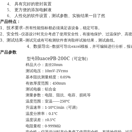
4、
具有完好的密封装置
5、
更方便的添加电解液
6、
人性化的软件设置，测试参数、实验结果一目了然
产品特点：
1
--
、技术要求
所有性能指标都必须满足该设备，稳定可靠。
2
--
、安全性
仪器设计时充分考虑了使用安全性，有接地保护、过温保护、高
3
--
、测试结果
测试完成有可检测软件查询取样试验结果，测试曲线。
4
--
excel
、数据导出
数据可导出
模板，并可编辑进行分析，报
产品参数
HuacePB-200C
型号
（可定制）
20mm
样品大小：
直径
10mV-2Vrms
测试电压：
0.05%
基本阻抗测量精度：
450mm
有效厚度范围：
测试电极：铝合金
测量参数：电阻、阻抗、电容、损耗等
⸺250℃
温度范围：室温
1-10℃/min
升温速率：
（可调）
0.1℃
温度分辨率：
±0.5℃
温度误差：
0-999MΩ
电阻量程：
安全性：仪器设计时充分考虑了使用安全性，有接地保护、过