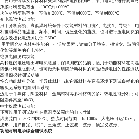
主要用于薄膜及块体材料变温的热释电性能测试。采用电流法进行测量材
薄膜材料变温范围：
-196
℃到
+600
℃；
块体材料变温范围：室温到
200
℃、室温到
600
℃、室温到
800
℃
介电温谱测试功能
用于分析宽频、高低温环境条件下功能材料的阻抗
Z
、电抗
X
、导纳
Y
、
析被测样品随温度、频率、时间、偏压变化的曲线。也可进行压电陶瓷的
热激发极化电流测试仪
TSDC
用于研究材功材料性能的一些关键因素，诸如分子弛豫、相转变、玻璃
化能等相关的介电特性。
绝缘电阻测试功能
高
精
度的电压输出与电流测量，保障测试的品质，适用于功能材料在高
四氟材料电阻测试、也可做为科研院所新材料的高温绝缘电阻的性能测试
高温四探针测试功能
符合功能材料导体、半导体材料与其它新材料在高温环境下测试多样化的
塞贝克系数
/
电阻测量系统
适用于半导体，陶瓷材料，金属材料等多种材料的多种热电性能分析；可
阻选件高至
10M
Ω
。
电卡效应测试功能
还可以用于测试材料在宽温度范围内的电卡性能。
温度范围：
-50
℃到
200
℃、热流时间范围：
1s-1000s
，大电压可达
10kV
，
波形：用户自定、脉冲、三角波、正弦波、波形、预定义波形。
功能材料电学综合测试系统