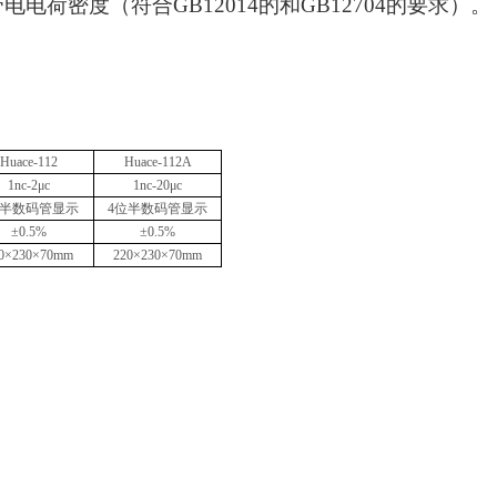
荷密度（符合GB12014的和GB12704的要求）
Huace-112
Hu
a
ce-112A
1nc-2μc
1nc-20μc
位半数码管显示
4位半数码管显示
±0.5%
±0.5%
0×230×70mm
220×230×70mm