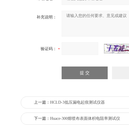
补充说明：
验证码：
上一篇：
HCLD-3低压漏电起痕测试仪器
下一篇：
Huace-300熔喷布表面体积电阻率测试仪