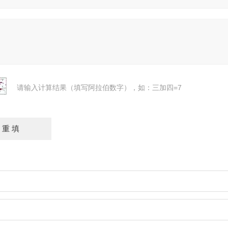
请输入计算结果（填写阿拉伯数字），如：三加四=7