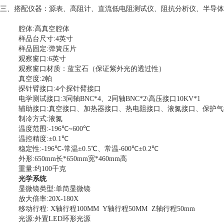
三、搭配仪器：源表、高阻计、直流低电阻测试仪、阻抗分析仪、半导体
腔体
:
高真空腔体
样品台尺寸
:4
英寸
样品固定
:
弹簧压片
观察窗口
:6
英寸
观察窗口材质：蓝宝石（保证紫外光的透过性）
真空度
:2
帕
探针臂接口
:4
个探针臂接口
电学测试接口
:3
同轴
BNC*4
、
2
同轴
BNC*2\
高压接口
10KV*1
辅助接口
:
真空接口、加热器接口、热电阻接口、液氮接口、保护气
制冷方式
:
液氮
温度范围
:-196
℃
~600
℃
温控精度
:
±
0.1
℃
稳定性
:-196
℃
-
常温±
0.5
℃、常温
-600
℃±
0.2
℃
外形
:650mm
长
*650mm
宽
*460mm
高
重量
:
约
100
千克
光学系统
显微镜类型
:
单筒显微镜
放大倍率
:20X-180X
移动行程
: X
轴行程
100MM Y
轴行程
50MM Z
轴行程
50mm
光源
:
外置
LED
环形光源