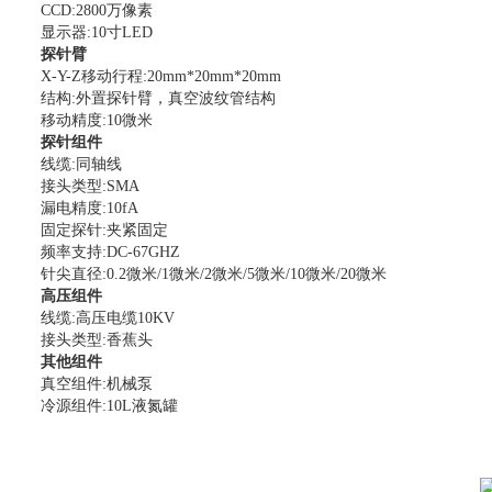
CCD:2800
万像素
显示器
:10
寸
LED
探针臂
X-Y-Z
移动行程
:20mm*20mm*20mm
结构
:
外置探针臂，真空波纹管结构
移动精度
:10
微米
探针组件
线缆
:
同轴线
接头类型
:SMA
漏电精度
:10fA
固定探针
:
夹紧固定
频率支持
:DC-67GHZ
针尖直径
:0.2
微米
/1
微米
/2
微米
/5
微米
/10
微米
/20
微米
高压组件
线缆
:
高压电缆
10KV
接头类型
:
香蕉头
其他组件
真空组件
:
机械泵
冷源组件
:10L
液氮罐