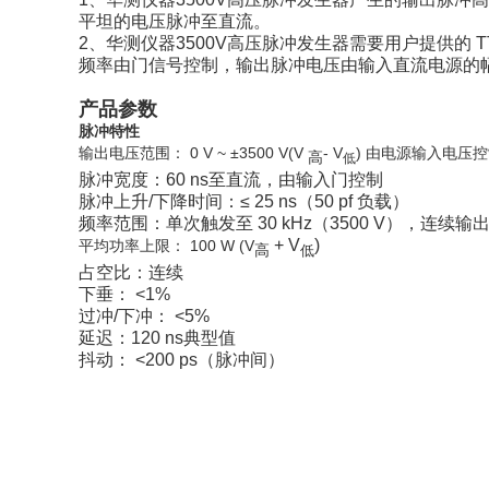
平坦的电压脉冲至直流。
2、华测仪器3500V高压脉冲发生器需要用户提供的
频率由门信号控制，输出脉冲电压由输入直流电源的
产品参数
脉冲特性
输出电压范围： 0 V ~ ±3500 V(V
- V
) 由电源输入电压
高
低
脉冲宽度：60 ns至直流，由输入门控制
脉冲上升/下降时间：≤ 25 ns（50 pf 负载）
频率范围：单次触发至 30 kHz（3500 V），连续
+ V
)
平均功率上限： 100 W (V
高
低
占空比：连续
下垂： <1%
过冲/下冲： <5%
延迟：120 ns典型值
抖动： <200 ps（脉冲间）