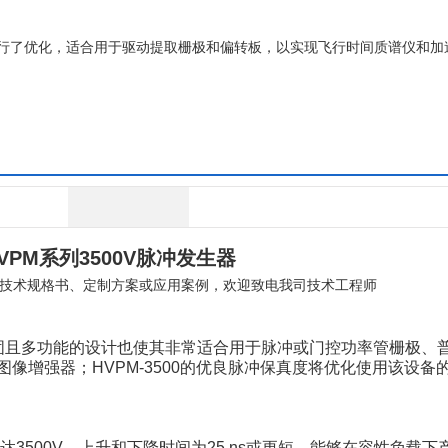
载进行了优化，适合用于驱动提取栅极和偏转板，以实现飞行时间质谱仪和加
VPM系列
3500V脉冲发生器
技术规格书、定制方案或应用案例，欢迎致电我司技术工程师
固且多功能的设计也使其非常适合用于脉冲或门控功率管栅极、
图像增强器；HVPM-3500的优良脉冲保真度将优化使用该设备
达3500V，上升和下降时间为25 ns或更短，能够在容性负载下