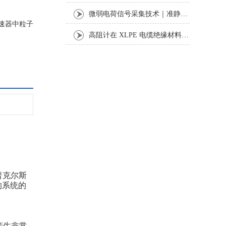
微弱电荷信号采集技术｜准静态法压电系数准确测试研究
速器中粒子
高阻计在 XLPE 电缆绝缘材料体积与表面电阻率测试中的应用研究
普克尔斯
的系统的
产生非常