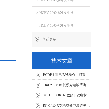
> HCHV-3500脉冲发生器
> HCHV-2000脉冲发生器
> HCHV-1000脉冲发生器
查看更多
技术文章
HCDH4 耐电弧试验仪：打造稳定可靠的绝缘电弧测试平台
1 mHz10 kHz 低频介电响应测试：电缆绝缘老化与诊断技术探析
0.01Hz~300kHz 宽频下铁电材料电滞回线与击穿特性测试研究
RT~1450℃宽温域介电温谱测试方案：真空气氛下功能材料电学表征