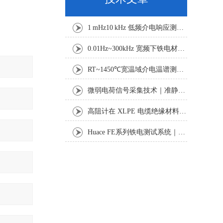
1 mHz10 kHz 低频介电响应测试：电缆绝缘老化与诊断技术探析
0.01Hz~300kHz 宽频下铁电材料电滞回线与击穿特性测试研究
RT~1450℃宽温域介电温谱测试方案：真空气氛下功能材料电学表征
微弱电荷信号采集技术｜准静态法压电系数准确测试研究
高阻计在 XLPE 电缆绝缘材料体积与表面电阻率测试中的应用研究
Huace FE系列铁电测试系统｜功能铁电材料表征设备