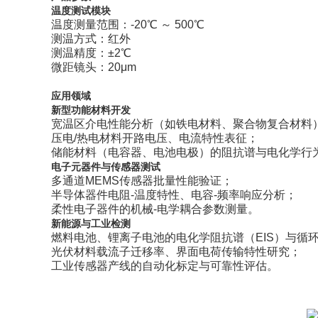
温度测试模块
温度测量范围：-20℃ ～ 500℃
测温方式：红外
测温精度：±2℃
微距镜头：20μm
应用领域
新型功能材料开发
宽温区介电性能分析（如铁电材料、聚合物复合材料
压电/热电材料开路电压、电流特性表征；
储能材料（电容器、电池电极）的阻抗谱与电化学行
电子元器件与传感器测试
多通道MEMS传感器批量性能验证；
半导体器件电阻-温度特性、电容-频率响应分析；
柔性电子器件的机械-电学耦合参数测量。
新能源与工业检测
燃料电池、锂离子电池的电化学阻抗谱（EIS）与循
光伏材料载流子迁移率、界面电荷传输特性研究；
工业传感器产线的自动化标定与可靠性评估。