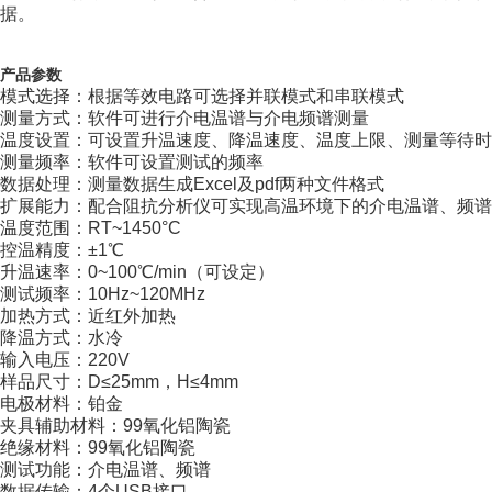
据。
产品参数
模式选择：根据等效电路可选择并联模式和串联模式
测量方式：软件可进行介电温谱与介电频谱测量
温度设置：可设置升温速度、降温速度、温度上限、测量等待时
测量频率：软件可设置测试的频率
数据处理：测量数据生成Excel及pdf两种文件格式
扩展能力：配合阻抗分析仪可实现高温环境下的介电温谱、频谱
温度范围：RT~1450°C
控温精度：±1℃
升温速率：0~100℃/min（可设定）
测试频率：10Hz~120MHz
加热方式：近红外加热
降温方式：水冷
输入电压：220V
样品尺寸：D≤25mm，H≤4mm
电极材料：铂金
夹具辅助材料：99氧化铝陶瓷
绝缘材料：99氧化铝陶瓷
测试功能：介电温谱、频谱
数据传输：4个USB接口