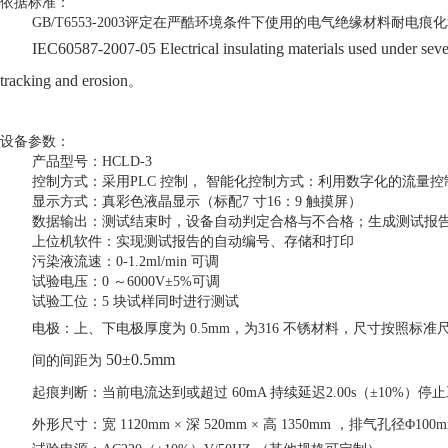
依据标准：
GB/T6553-2003评定在严酷环境条件下使用的电气绝缘材料耐电
IEC60587-2007-05 Electrical insulating materials used under seve
tracking and erosion
。
设备参数：
产品型号：
HCLD-3
控制方式：采用
PLC 控制，
智能化控制方式
：利用数字化的流量控
显示方式：真彩色液晶显示（标配
7 寸16：9 触摸屏）
数据输出：测试结束时，设备自动判定合格与不合格；生成测试报
上位机软件：实现测试报告的自动编号、存储和打印
污染液流速：
0-1.2ml/min 可调
试验电压：
0 ～6000V±5%可调
试验工位：
5 块试样同时进行测试
电极：上、下电极厚度为
0.5mm，为316 不锈材料，尺寸按照标
50±0.5mm
间的间距为
起痕判断：当前电流达到或超过
60mA 持续延迟2.00s（±10%
外形尺寸：宽
1120mm × 深 520mm × 高 1350mm ，排气孔径Φ100