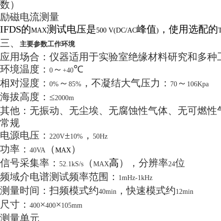
数）
励磁电流测量
IFDS
的
测试电压是
峰值
，使用选配的
MAX
500 V(DC/AC
)
三、
主要参数工作环境
应用场合：仪器适用于实验室绝缘材料研究和多种
环境温度：
～
℃
0
+40
相对湿度：
～
，不凝结大气压力：
～
0%
85%
70
106Kpa
海拔高度：≤
2000m
其他：无振动、无尘埃、无腐蚀性气体、无可燃性
常规
电源电压：
±
，
220V
10%
50Hz
功率：
（
）
40VA
MAX
信号采集率：
（
高
），分辨率
位
52.1kS/s
MAX
24
频域介电谱测试频率范围：
1mHz-1kHz
测量时间：扫频模式约
，快速模式约
40min
12min
尺寸：
×
×
400
400
105mm
测量单元