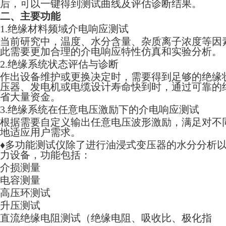
后，可以一键得到测试曲线及评估诊断结果。
二、主要功能
1.
绝缘材料频域介电响应测试
当前研究中，温度、水分含量、杂质离子浓度等因
此需要更加合理的介电响应特性仿真和实验分析。
2.
绝缘系统状态评估与诊断
作出设备维护或更换决定时，需要得到足够的绝缘
压器、发电机或电缆设计寿命快到时，通过可靠的
省大量资金。
3.
绝缘系统在任意电压激励下的介电响应测试
根据需要自定义输出任意电压波形激励，满足对不
地适应用户需求。
♦
多功能测试仪除了进行油浸式变压器的水分分析
力设备，功能包括：
介损测量
电容测量
高压环测试
升压测试
直流绝缘电阻测试（绝缘电阻、吸收比、极化指