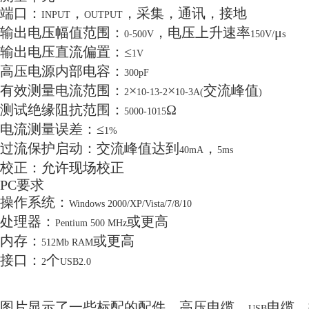
端口：
，
，采集，通讯，接地
INPUT
OUTPUT
输出电压幅值范围：
，电压上升速率
μ
0-500V
150V/
s
输出电压直流偏置：≤
1V
高压电源内部电容：
300pF
有效测量电流范围：
×
×
交流峰值
2
10-13-2
10-3A(
)
测试绝缘阻抗范围：
Ω
5000-1015
电流测量误差：≤
1%
过流保护启动：交流峰值达到
，
40mA
5ms
校正：允许现场校正
PC
要求
操作系统：
Windows 2000/XP/Vista/7/8/10
处理器：
或更高
Pentium 500 MHz
内存：
或更高
512Mb RAM
接口：
个
2
USB2.0
图片显示了一些标配的配件，高压电缆、
电缆、
USB