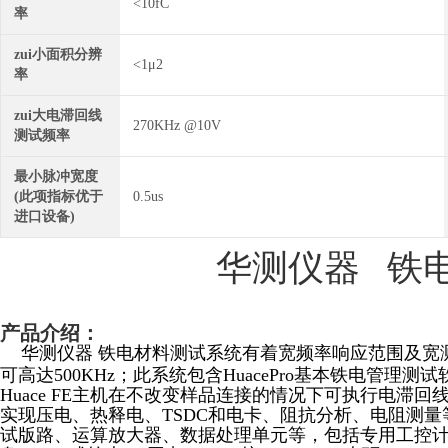
<10fC
率
zui小面积分辨
<1μ2
率
zui大电滞回线
270KHz @10V
测试频率
最小脉冲宽度
(此项指标优于
0.5us
进口设备)
华测仪器 铁
产品介绍：
华测仪器 铁电材料测试系统有着宽频率响应范围及宽
可高达500KHz；此系统包含HuacePro基本铁电管理测
Huace FE主机在不改变样品连接的情况下可执行电滞回
实现压电、热释电、TSDC和电卡、阻抗分析、电阻测
试版路、运算放大器、数据处理单元等，包括专用工控计算机主板