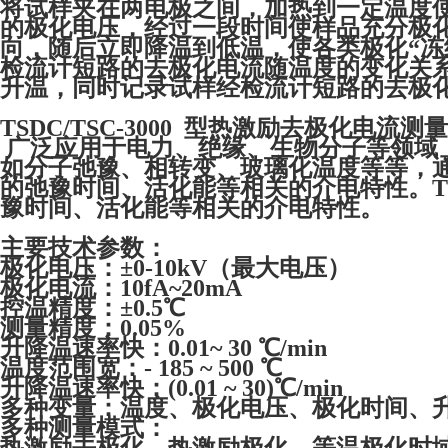
将试样夹在两电极之间，加热到一定温度
的极化电压，经过一段时间使样品充分极
向，随后立即降温到低温，使各类极化“冻
检流计短路的去极化电流随温度的变化关系
升温，同时记录试样经检流计短路的去极化
TSDC/TSC-3000 型热激励去极化电流
广泛应用于电力、绝缘、生物分子等领域
如分子弛豫、相转变、玻璃化温度等等，通
的弛豫时间、活化能等相关的介电特性。T
豫时间、活化能等相关的介电特性。
主要技术参数：
极化电压：±0-10kV（最大电压）
极化电流：10fA~20mA
控温精度：±0.5℃
测量精度：0.05%
升降温速率快：0.01~ 30 ℃/min
温度范围宽：- 185 ~ 500 ℃
升降温速率快：(0.01 ~ 30)℃/min
多种变量：温度、极化电压、极化时间、
多种测量模式：