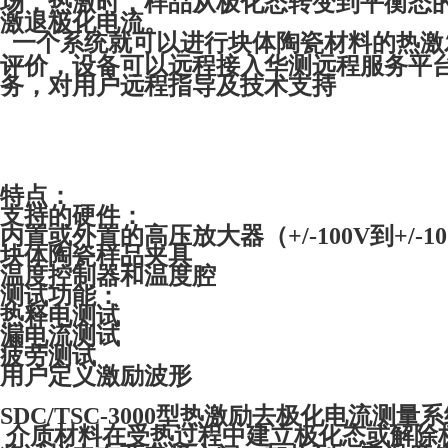
场，热激时，样品从极化态转变到平衡态
激退极化电流。
一个系统就可以进行块体陶瓷材料的热激
评价，设备可以远程接入华测远程服务平
务，对用户远程指导及技术支持
特点：
支持的硬件：
内置或外置的高压放大器（+/-100V到+/-10
块体陶瓷样品夹具
温度控制器和温度腔
测试功能：
热释电测试
漏电流测试
疲劳测试
用户定义激励波形
SDC/TSC-3000型热激励去极化电流测量
介质材料在受热过程中建立极化态或解除