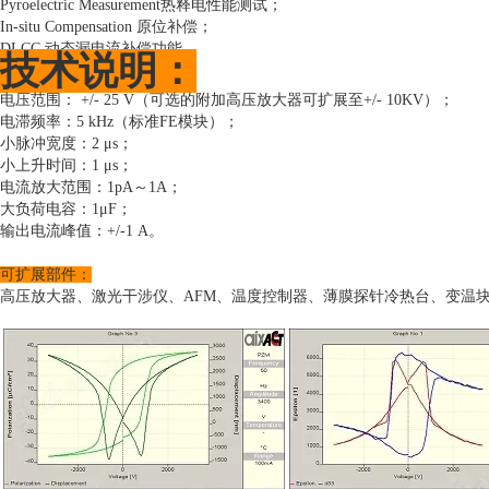
Pyroelectric Measurement热释电性能测试；
In-situ Compensation 原位补偿；
DLCC 动态漏电流补偿功能。
技术说明：
电压范围： +/- 25 V（可选的附加高压放大器可扩展至+/- 10KV）；
电滞频率：5 kHz（标准FE模块）；
小脉冲宽度：2 μs；
小上升时间：1 μs；
电流放大范围：1pA～1A；
大负荷电容：1μF；
输出电流峰值：+/-1 A。
可扩展部件：
高压放大器、激光干涉仪、AFM、温度控制器、薄膜探针冷热台、变温块体