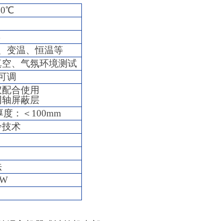
00℃
%
、变温、恒温等
真空、气氛环境测试
可调
仪配合使用
同轴屏蔽层
度：＜100mm
冷技术
法
W