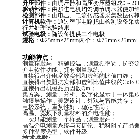
升压部件：
由调压器和高压变压器组成0～20
驱动部件：
由步进电机均匀调节调压器使加
检测部件：
由电压、电流传感器采集数据传输
计算机软件：
通过智能电路把由检测设备采
行并处理试验结果。
试验电极：
随设备提供二个电极
规格
：Ф25mm×25mm两个；Ф75mm×25m
功能特点：
测量精度高，精确控温，测量频率宽，抗交
介电软件功能，拥有测量系统；
直接得出介电常数实部和虚部的比值曲线；
直接得出复阻抗实部和虚部比值曲线的Cole-C
直接得出机械品质因数Qm；
集方案、测量、分析、数字化显示于一体集
触摸屏操作，美观设计，外观与智能共存；
电极系统，重复性好，稳定性高；
高温、宽频下测量材料的介电性能；
一次只能测量一个样品，测量度高；
高温介电测量系统与安捷伦、稳科阻抗产品
多种温度选型，软件升级。
技术参数: