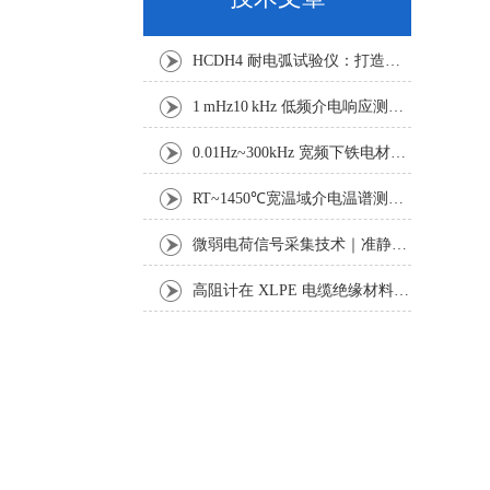
HCDH4 耐电弧试验仪：打造稳定可靠的绝缘电弧测试平台
1 mHz10 kHz 低频介电响应测试：电缆绝缘老化与诊断技术探析
0.01Hz~300kHz 宽频下铁电材料电滞回线与击穿特性测试研究
RT~1450℃宽温域介电温谱测试方案：真空气氛下功能材料电学表征
微弱电荷信号采集技术｜准静态法压电系数准确测试研究
高阻计在 XLPE 电缆绝缘材料体积与表面电阻率测试中的应用研究