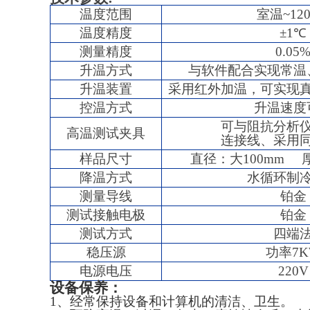
温度范围
室温~12
温度精度
±1℃
测量精度
0.05
升温方式
与软件配合实现常温
升温装置
采用红外加温，可实现
控温方式
升温速度
可与阻抗分析
高温测试夹具
连接线、采用
样品尺寸
直径：大100mm 厚
降温方式
水循环制
测量导线
铂金
测试接触电极
铂金
测试方式
四端
稳压源
功率7K
电源电压
220V
设备保养：
1、经常保持设备和计算机的清洁、卫生。