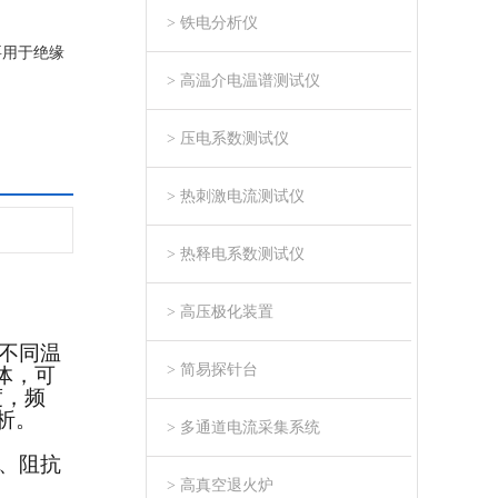
> 铁电分析仪
要用于绝缘
> 高温介电温谱测试仪
> 压电系数测试仪
> 热刺激电流测试仪
> 热释电系数测试仪
> 高压极化装置
不同温
> 简易探针台
体，可
度，频
析。
> 多通道电流采集系统
、阻抗
> 高真空退火炉