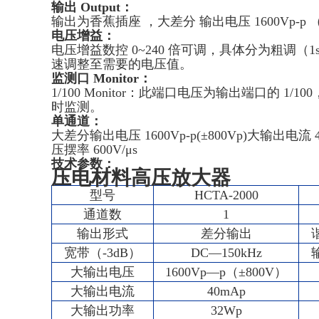
输出 Output
：
输出为香蕉插座 ，大差分 输出电压 1600Vp-p （
电压增益
：
电压增益数控 0~240 倍可调，具体分为粗调（1
速调整至需要的电压值。
监测口 Monitor
：
1/100 Monitor：此端口电压为输出端口的 
时监测。
单通道
：
大差分输出电压 1600Vp-p(±800Vp)大输出电流 4
压摆率 600V/μs
技术参数：
压电材料高压放大器
型号
HCTA-2000
通道数
1
输出形式
差分输出
宽带（-3dB）
DC—150kHz
大输出电压
1600Vp—p（±800V）
大输出电流
40mAp
大输出功率
32Wp