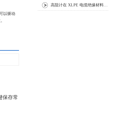
高阻计在 XLPE 电缆绝缘材料体积与表面电阻率测试中的应用研究
，可以驱动
大。
一键保存常