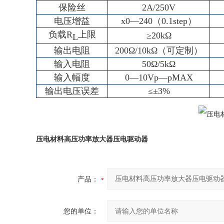
保险丝
2A/250V
电压增益
x0—240（0.1step）
负载R
上限
≥20kΩ
L
输出电阻
200Ω/10kΩ（可定制）
输入电阻
50Ω/5kΩ
输入幅度
0—10Vp—pMAX
输出电压误差
≤±3%
压电材料高压功率放大器压电驱动器
产品：
您的单位：