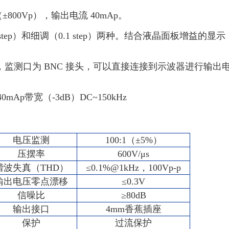
±800Vp），输出电流 40mAp。
step）和细调（0.1 step）两种。结合液晶面板增益的显
1/100，监测口为 BNC 接头，可以直接连接到示波器进行输
0mAp带宽（-3dB）DC~150kHz
电压监测
100:1（±5%）
压摆率
600V/μs
谐波失真（THD）
≤0.1%@1kHz，100Vp-p
输出电压零点漂移
≤0.3V
信噪比
≥80dB
输出接口
4mm香蕉插座
保护
过流保护