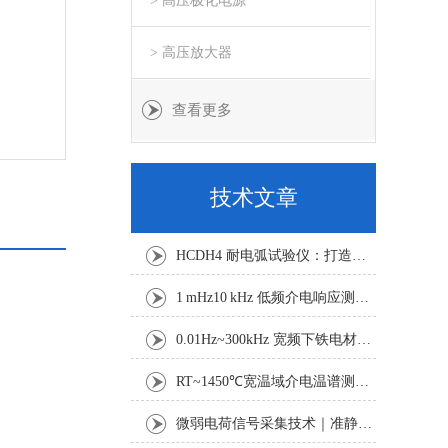
> 高压极化电源
> 高压放大器
查看更多
技术文章
HCDH4 耐电弧试验仪：打造稳定可靠的绝缘电弧测试平台
1 mHz10 kHz 低频介电响应测试：电缆绝缘老化与诊断技术探析
0.01Hz~300kHz 宽频下铁电材料电滞回线与击穿特性测试研究
RT~1450℃宽温域介电温谱测试方案：真空气氛下功能材料电学表征
微弱电荷信号采集技术｜准静态法压电系数准确测试研究